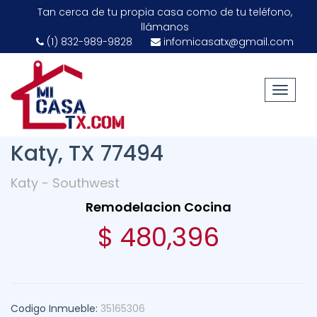
Tan cerca de tu propia casa como de tu teléfono,
llámanos
(1) 832-989-9828
infomicasatx@gmail.com
Toggle
navigat
27915 Round Moon Lane,
Katy, TX 77494
Katy - Southwest
Remodelacion Cocina
$ 480,396
Codigo Inmueble:
35165306