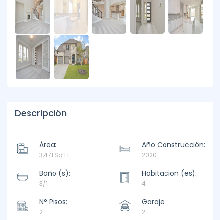
Descripción
Área:
Año Construcción:
3,471 Sq.Ft.
2020
Baño (s):
Habitacion (es):
3/1
4
N° Pisos:
Garaje
2
2