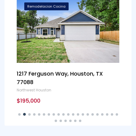
Remodelacion Cocina
1217 Ferguson Way, Houston, TX
800
77088
TX
Northwest Houston
Nort
$195,000
$19