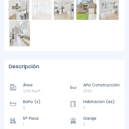
Descripción
Área:
Año Construcción:
2,313 Sq.Ft.
2020
Baño (s):
Habitacion (es):
2
3
N° Pisos:
Garaje
1
2