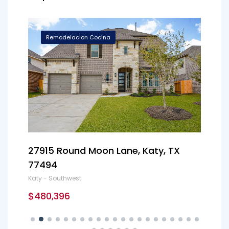
Remodelacion Cocina
27915 Round Moon Lane, Katy, TX
121
77494
77
Katy - Southwest
Nort
$480,396
$19