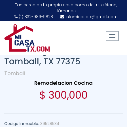
Tan cerca de tu propia casa como de tu teléfono,
llámanos
(1) 832-989-9828
infomicasatx@gmail.com
Toggle
navigat
22810 August Leaf Drive,
Tomball, TX 77375
Tomball
Remodelacion Cocina
$ 300,000
Codigo Inmueble:
39528534