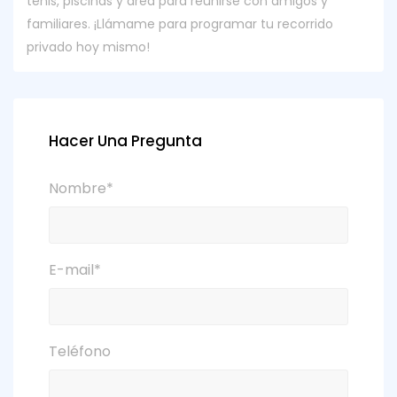
tenis, piscinas y área para reunirse con amigos y
familiares. ¡Llámame para programar tu recorrido
privado hoy mismo!
Hacer Una Pregunta
Nombre*
E-mail*
Teléfono